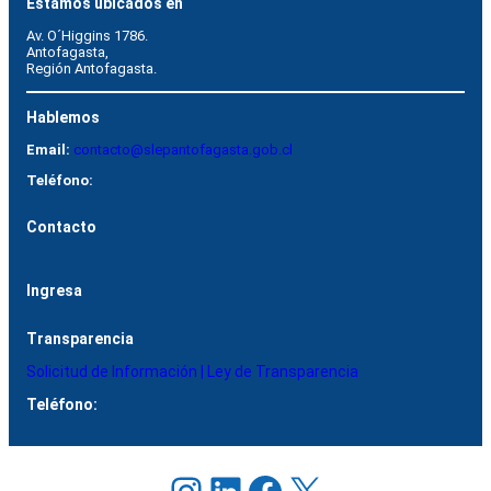
Estamos ubicados en
Av. O´Higgins 1786.
Antofagasta, 
Región Antofagasta.
Hablemos
Email:
contacto@slepantofagasta.gob.cl
Teléfono:
Contacto
Ingresa
Transparencia
Solicitud de Información | Ley de Transparencia
Teléfono:
Instagram
LinkedIn
Facebook
X