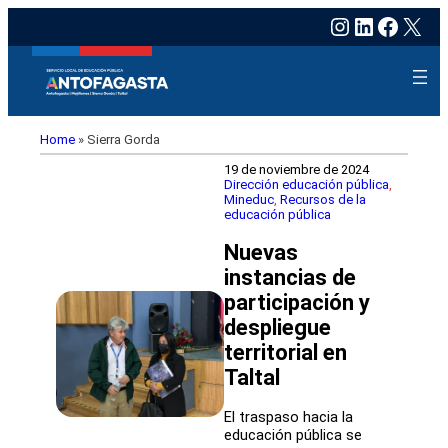
Instagram
LinkedIn
Faceb
X
Home
»
Sierra Gorda
19 de noviembre de 2024
Dirección educación pública
, 
Mineduc
, 
Recursos de la
educación pública
Nuevas
instancias de
participación y
despliegue
territorial en
Taltal
El traspaso hacia la
educación pública se