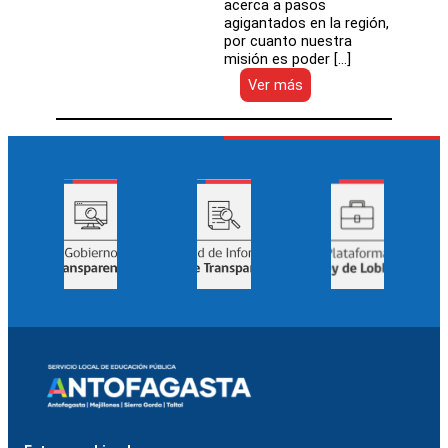
acerca a pasos
agigantados en la región,
por cuanto nuestra
misión es poder […]
:
Ver más
Nuevas
instancias
de
participación
y
despliegue
territorial
en
Taltal