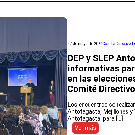
para
fortalecer
la
formación
educativa
y
27 de mayo de 2026
Comite Directivo 
promover
experiencias
DEP y SLEP Antof
de
informativas par
aprendizajes
innovadoras
en las eleccione
Comité Directivo
Los encuentros se realiza
Antofagasta, Mejillones y 
Antofagasta, para […]
:
Ver más
DEP