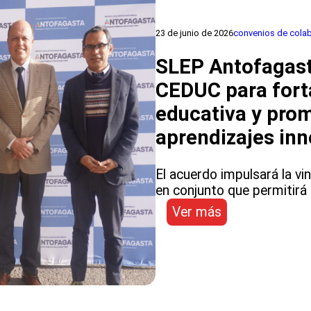
y
docentes
23 de junio de 2026
convenios de cola
de
establecimient
SLEP Antofagast
públicos
CEDUC para fort
al
que
educativa y pro
participa
aprendizajes in
SLEP
Antofagasta
El acuerdo impulsará la vi
en conjunto que permitirá e
:
Ver más
SLEP
Antofagasta
suscribe
convenio
con
CEDUC