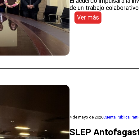
El acuerdo impulsará la in
Local
de un trabajo colaborativo
:
Ver más
SLEP
Antofagasta
firma
convenio
con
la
UA,
orientado
a
potenciar
la
formación
educativa
e
4 de mayo de 2026
Cuenta Pública Parti
innovación
SLEP Antofagasta
en
el