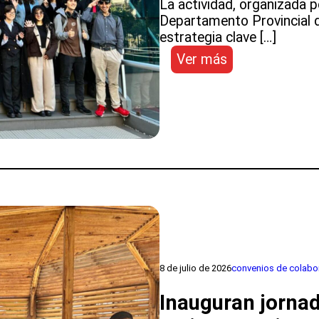
La actividad, organizada p
Departamento Provincial 
estrategia clave […]
:
Ver más
Equipo
SLEP
Antofagasta
participa
en
2do
Seminario
Duplas
Formativas,
Mentorías
y
Práctica
8 de julio de 2026
convenios de colabo
en
Territorio
Inauguran jorna