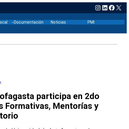
Instagram
LinkedIn
Faceb
X
local
Documentación
Noticias
PMI
s
ofagasta participa en 2do
s Formativas, Mentorías y
torio