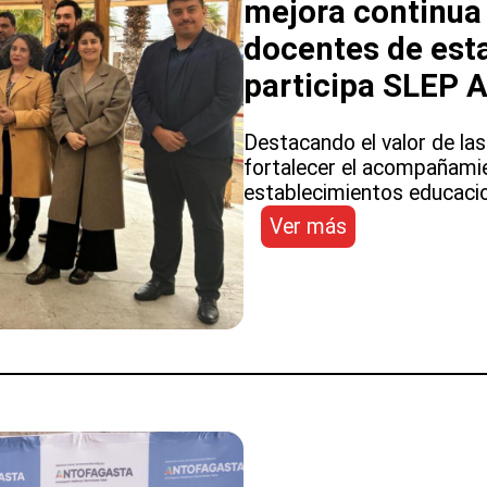
mejora continua 
docentes de esta
participa SLEP 
Destacando el valor de la
fortalecer el acompañamie
establecimientos educacio
:
Ver más
Inauguran
jornada
de
acompañamien
para
mejora
continua
en
equipos
directivos