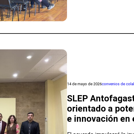
y
SLEP
Antofagasta
realizan
charlas
informativas
para
incentivar
la
participación
en
las
14 de mayo de 2026
convenios de cola
elecciones
de
SLEP Antofagast
los
orientado a pote
integrantes
del
e innovación en e
Comité
Directivo