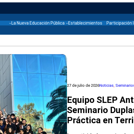
La Nueva Educación Pública
Establecimientos
Participación 
27 de julio de 2026
Noticias
, 
Seminario
Equipo SLEP Ant
Seminario Dupla
Práctica en Terri