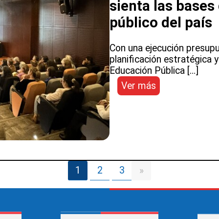
sienta las bases
territorio
público del país
Con una ejecución presupu
planificación estratégica y 
Educación Pública […]
:
Ver más
SLEP
Antofagasta
fortalece
su
gestión
y
sienta
1
2
3
»
las
bases
del
mayor