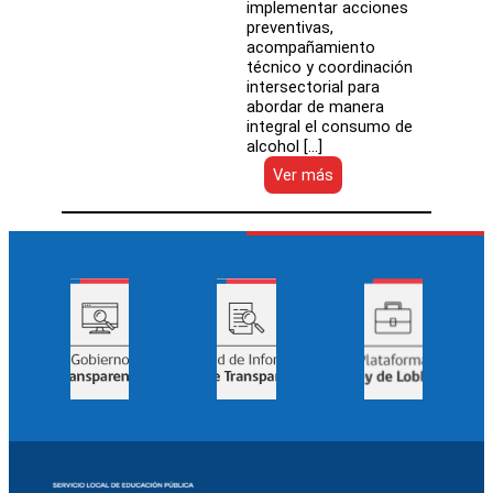
implementar acciones
preventivas,
acompañamiento
técnico y coordinación
intersectorial para
abordar de manera
integral el consumo de
alcohol […]
:
Ver más
SLEP
Antofagasta
y
SENDA
fortalecen
trabajo
conjunto
con
nuevo
convenio
de
colaboración