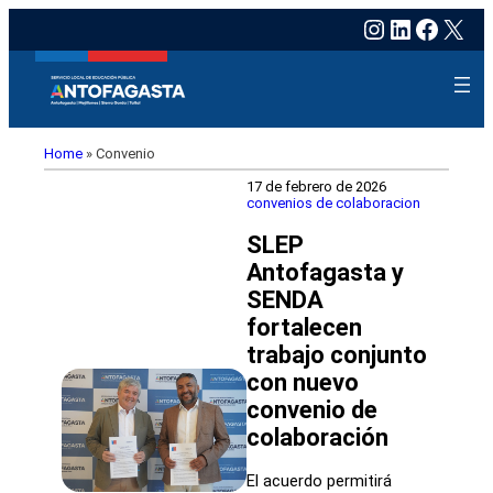
Instagram
LinkedIn
Faceb
X
Home
»
Convenio
17 de febrero de 2026
convenios de colaboracion
SLEP
Antofagasta y
SENDA
fortalecen
trabajo conjunto
con nuevo
convenio de
colaboración
El acuerdo permitirá