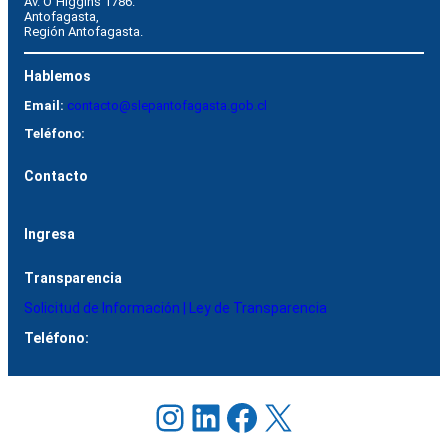
Av. O´Higgins 1786.
Antofagasta, 
Región Antofagasta.
Hablemos
Email:
contacto@slepantofagasta.gob.cl
Teléfono:
Contacto
Ingresa
Transparencia
Solicitud de Información | Ley de Transparencia
Teléfono:
Instagram
LinkedIn
Facebook
X