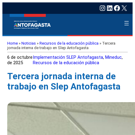
Instagram
LinkedIn
Faceb
X
Home
»
Noticias
»
Recursos de la educación pública
»
Tercera
jornada interna de trabajo en Slep Antofagasta
6 de octubre
Implementación SLEP Antofagasta
, 
Mineduc
, 
de 2025
Recursos de la educación pública
Tercera jornada interna de
trabajo en Slep Antofagasta