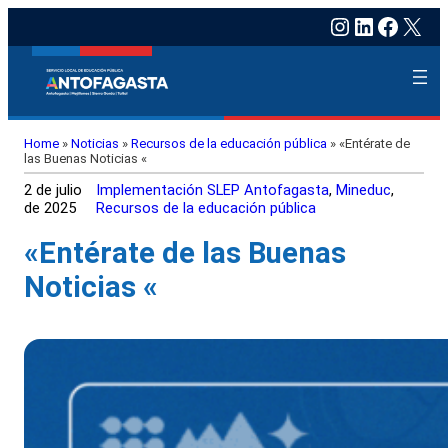
Instagram
LinkedIn
Faceb
X
Home
»
Noticias
»
Recursos de la educación pública
»
«Entérate de
las Buenas Noticias «
2 de julio
Implementación SLEP Antofagasta
, 
Mineduc
, 
de 2025
Recursos de la educación pública
«Entérate de las Buenas
Noticias «