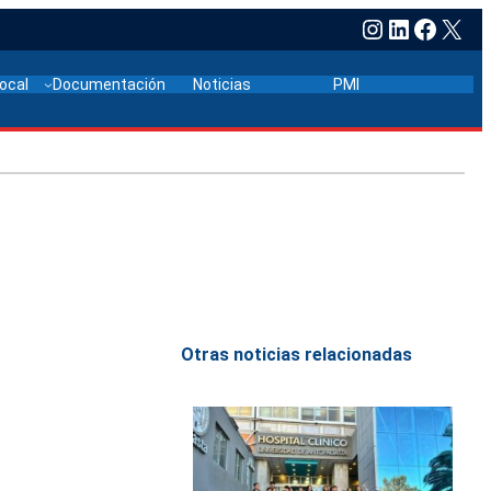
Instagram
LinkedIn
Faceb
X
local
Documentación
Noticias
PMI
Otras noticias relacionadas