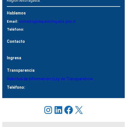
Región Antofagasta.
Hablemos
Email:
contacto@slepantofagasta.gob.cl
Teléfono:
Contacto
Ingresa
Transparencia
Solicitud de Información | Ley de Transparencia
Teléfono:
Instagram
LinkedIn
Facebook
X