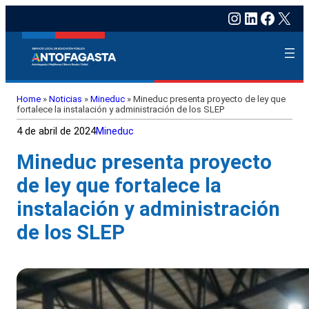
Instagram
LinkedIn
Faceb
X
Home
»
Noticias
»
Mineduc
»
Mineduc presenta proyecto de ley que
fortalece la instalación y administración de los SLEP
4 de abril de 2024
Mineduc
Mineduc presenta proyecto
de ley que fortalece la
instalación y administración
de los SLEP