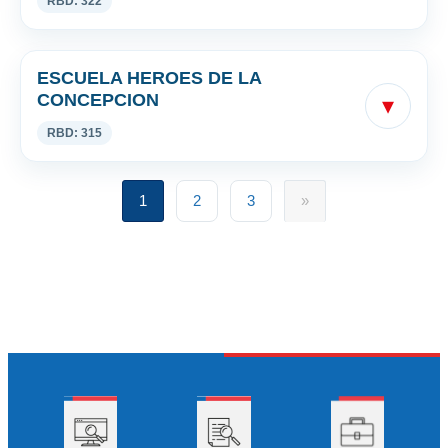
RBD: 322
ESCUELA HEROES DE LA
CONCEPCION
▾
RBD: 315
1
2
3
»